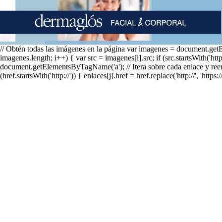
// Obtén todas las imágenes en la página var imagenes = document.getEl
imagenes.length; i++) { var src = imagenes[i].src; if (src.startsWith('http:/
document.getElementsByTagName('a'); // Itera sobre cada enlace y reempla
(href.startsWith('http://')) { enlaces[j].href = href.replace('http://', 'https://