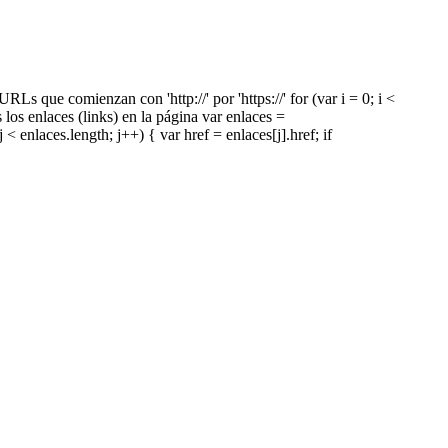
 que comienzan con 'http://' por 'https://' for (var i = 0; i <
os los enlaces (links) en la página var enlaces =
< enlaces.length; j++) { var href = enlaces[j].href; if