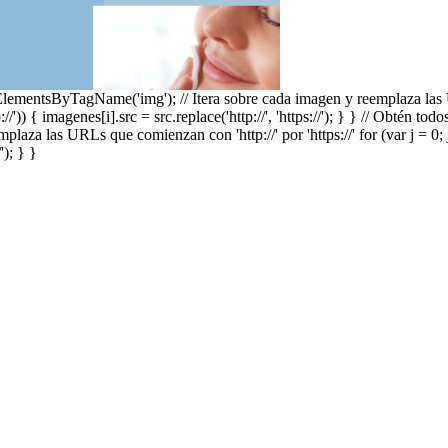
ementsByTagName('img'); // Itera sobre cada imagen y reemplaza las URLs
/')) { imagenes[i].src = src.replace('http://', 'https://'); } } // Obtén tod
za las URLs que comienzan con 'http://' por 'https://' for (var j = 0; j 
'); } }